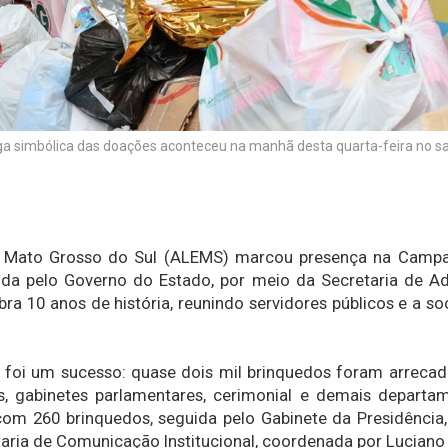
ga simbólica das doações aconteceu na manhã desta quarta-feira no sa
de Mato Grosso do Sul (ALEMS) marcou presença na Camp
ida pelo Governo do Estado, por meio da Secretaria de Ad
ra 10 anos de história, reunindo servidores públicos e a s
 foi um sucesso: quase dois mil brinquedos foram arrecad
s, gabinetes parlamentares, cerimonial e demais departa
com 260 brinquedos, seguida pelo Gabinete da Presidência,
taria de Comunicação Institucional, coordenada por Lucian