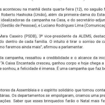
 aconteceu na manhã desta quarta-feira (12), no saguão 
 Roberto Hashioka (União), além da primeira-dama do Estad
dealizadoras da campanha na Casa, e do secretário-adjunto
 (Gestão de Pessoas), e Luciano Rodrigues Lima (Comunicaçã
ara Caseiro (PSDB), 3ª vice-presidente da ALEMS, destac
dentro de cada família. O intuito é tirar o sorriso de 
mo faremos ainda mais”, afirmou a parlamentar.
a campanha, ressaltou a credibilidade e o alcance da inic
 “A Caixa Encantada cresceu, ganhou corpo e hoje chega a
e sonhou, a felicidade é imensa. É uma campanha que faz 
etores da Assembleia e o espírito solidário que tomou cont
dárias. Os departamentos se empolgaram, criamos uma prem
ções. Saber que esses brinquedos farão o Natal mais fel